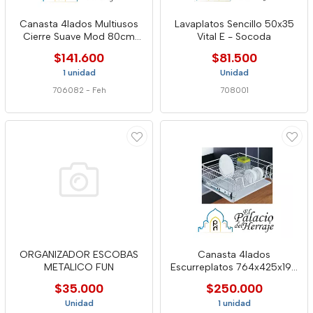
Canasta 4lados Multiusos
Lavaplatos Sencillo 50x35
Cierre Suave Mod 80cm
Vital E - Socoda
6587
$141.600
$81.500
1 unidad
Unidad
706082
-
Feh
708001
ORGANIZADOR ESCOBAS
Canasta 4lados
METALICO FUN
Escurreplatos 764x425x195
Feh 5826
$35.000
$250.000
Unidad
1 unidad