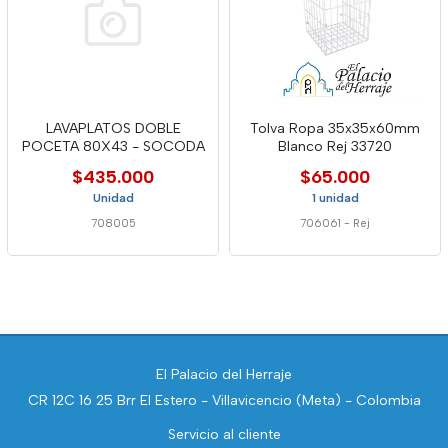
LAVAPLATOS DOBLE
Tolva Ropa 35x35x60mm
POCETA 80X43 - SOCODA
Blanco Rej 33720
$435.000
$65.000
Unidad
1 unidad
708005
706061
-
Rej
El Palacio del Herraje
CR 12C 16 25 Brr El Estero - Villavicencio (Meta) - Colombia
Servicio al cliente