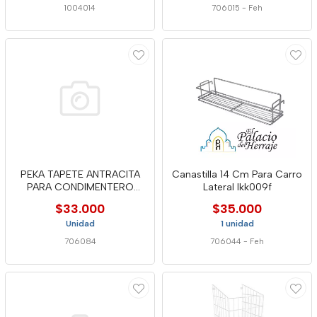
1004014
706015
-
Feh
PEKA TAPETE ANTRACITA
Canastilla 14 Cm Para Carro
PARA CONDIMENTERO
Lateral Ikk009f
15CM X U
$33.000
$35.000
Unidad
1 unidad
706084
706044
-
Feh