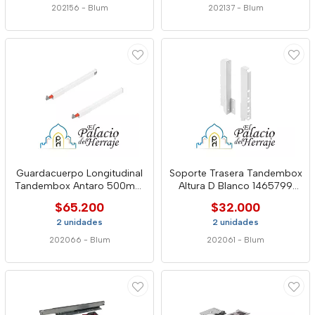
202156
-
Blum
202137
-
Blum
Guardacuerpo Longitudinal
Soporte Trasera Tandembox
Tandembox Antaro 500mm
Altura D Blanco 1465799
Blanco 22360035 Blum
Blum
$65.200
$32.000
2 unidades
2 unidades
202066
-
Blum
202061
-
Blum