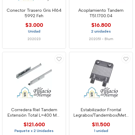
Conector Trasero Gris H164
Acoplamiento Tandem
5992 Feh
T51.1700.04
$3.000
$16.800
Unidad
2 unidades
202023
202051
-
Blum
Corredera Riel Tandem
Estabilizador Frontal
Extensión Total L=400 Mm
Legrabox/Tandembox/Meta
30 Kg Blumotion Blum
box Z96.10e1 Blum
$121.600
$11.500
Paquete x 2 Unidades
1 unidad