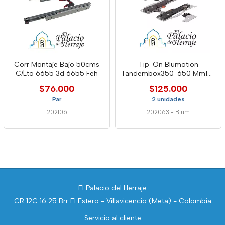
Corr Montaje Bajo 50cms
Tip-On Blumotion
C/Lto 6655 3d 6655 Feh
Tandembox350-650 Mm15-
40kg Gris1023195 Blum
$76.000
$125.000
Par
2 unidades
202106
202063
-
Blum
El Palacio del Herraje
CR 12C 16 25 Brr El Estero - Villavicencio (Meta) - Colombia
Servicio al cliente