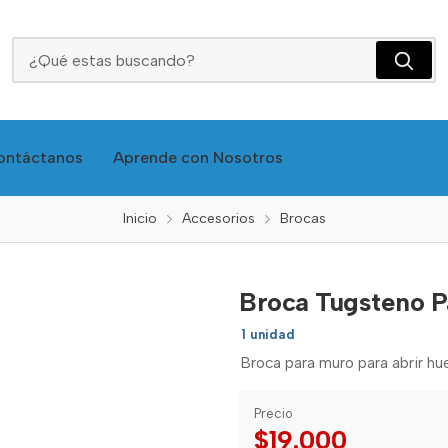
Broca Tugsteno Para Vidrio 3/8 - Cdb-38 - Well
ontáctanos
Aprende con Nosotros
Inicio
Accesorios
Brocas
Broca Tugsteno P
1 unidad
Broca para muro para abrir hue
Precio
$19.000