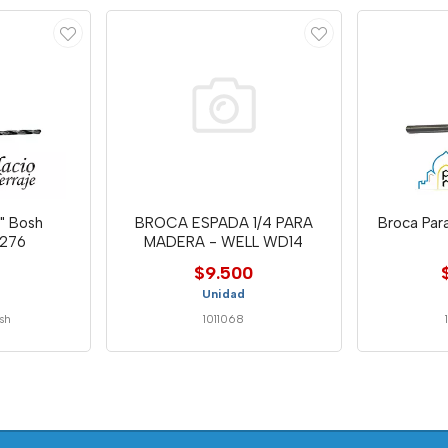
 " Bosh
BROCA ESPADA 1/4 PARA
Broca Par
8276
MADERA - WELL WD14
$9.500
Unidad
sh
1011068