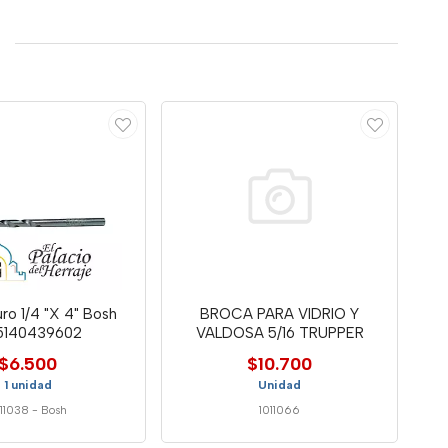
ro 1/4 "X 4" Bosh
BROCA PARA VIDRIO Y
5140439602
VALDOSA 5/16 TRUPPER
$6.500
$10.700
1 unidad
Unidad
011038
-
Bosh
1011066