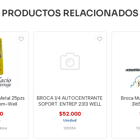
PRODUCTOS RELACIONADOS
Metal 25pzs
BROCA 1/4 AUTOCENTRANTE
Broca Mu
mm-Well
SOPORT. ENTREP 2313 WELL
316
00
$52.000
s
Unidad
done
1011054
1