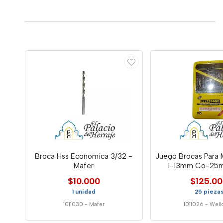
Broca Hss Economica 3/32 -
Juego Brocas Para 
Mafer
1-13mm Co-25
$10.000
$125.0
1 unidad
25 pieza
1011030
-
Mafer
1011026
-
Well