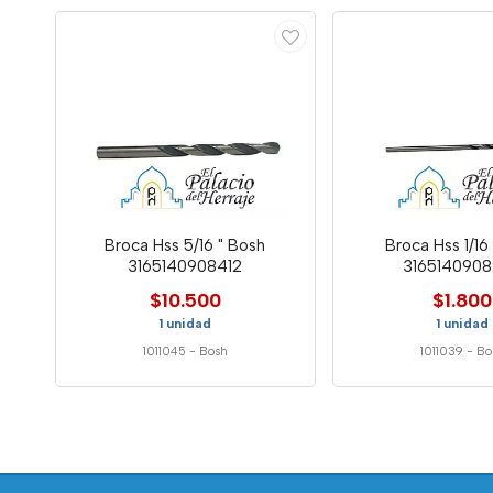
Broca Hss 5/16 " Bosh
Broca Hss 1/16
3165140908412
316514090
$10.500
$1.800
1 unidad
1 unidad
1011045
-
Bosh
1011039
-
Bo