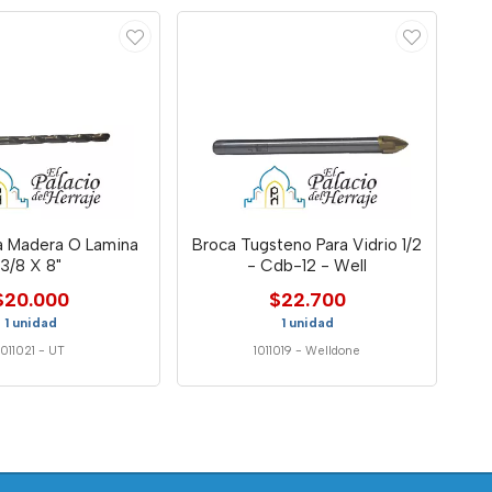
a Madera O Lamina
Broca Tugsteno Para Vidrio 1/2
3/8 X 8"
- Cdb-12 - Well
$20.000
$22.700
1 unidad
1 unidad
1011021
-
UT
1011019
-
Welldone