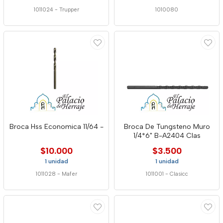
1011024
-
Trupper
1010080
Broca Hss Economica 11/64 -
Broca De Tungsteno Muro
1/4*6" B-A2404 Clas
$10.000
$3.500
1 unidad
1 unidad
1011028
-
Mafer
1011001
-
Clasicc