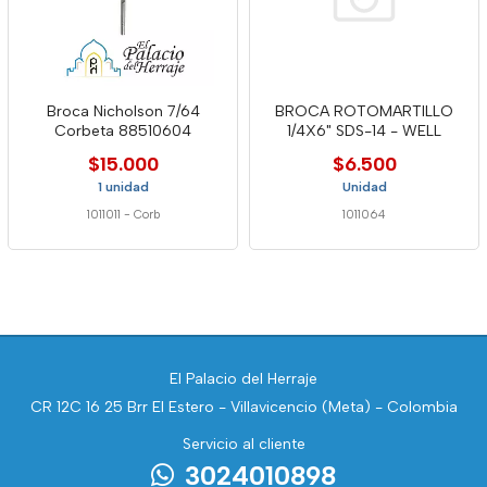
Broca Nicholson 7/64
BROCA ROTOMARTILLO
Corbeta 88510604
1/4X6" SDS-14 - WELL
$15.000
$6.500
1 unidad
Unidad
1011011
-
Corb
1011064
El Palacio del Herraje
CR 12C 16 25 Brr El Estero - Villavicencio (Meta) - Colombia
Servicio al cliente
3024010898