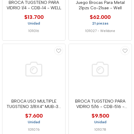
BROCA TUGSTENO PARA
Juego Brocas Para Metal
VIDRIO 1/4 - CDB-14 - WELL
21pzs Co-21sae - Well
$13.700
$62.000
Unidad
21 piezas
1011016
1011027
-
Welldone
BROCA USO MULTIPLE
BROCA TUGSTENO PARA
TUGSTENO 3/8X4" MUB-38
VIDRIO 5/16 - CDB-516 -
- WELL
WELL
$7.600
$9.500
Unidad
Unidad
1011076
1011078