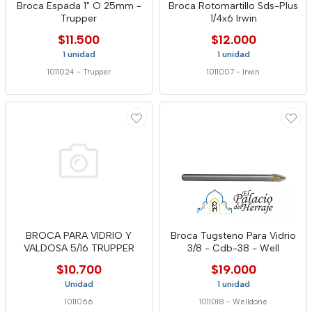
Broca Espada 1" O 25mm -
Broca Rotomartillo Sds-Plus
Trupper
1/4x6 Irwin
$11.500
$12.000
1 unidad
1 unidad
1011024
-
Trupper
1011007
-
Irwin
BROCA PARA VIDRIO Y
Broca Tugsteno Para Vidrio
VALDOSA 5/16 TRUPPER
3/8 - Cdb-38 - Well
$10.700
$19.000
Unidad
1 unidad
1011066
1011018
-
Welldone