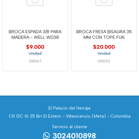
BROCA ESPADA 3/8 PARA
BROCA FRESA BISAGRA 35
MADERA - WELL WD38
MM CON TOPE FUN
$9.000
$20.000
Unidad
Unidad
1011067
1011002
El Palacio del Herraje
CR 12C 16 25 Brr El Estero - Villavicencio (Meta) - Colombia
Servicio al cliente
3024010898