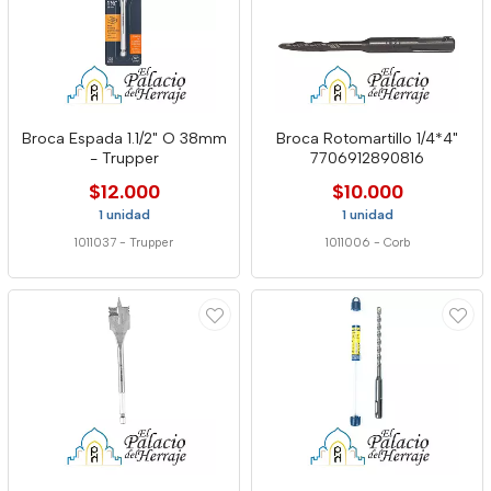
Broca Espada 1.1/2" O 38mm
Broca Rotomartillo 1/4*4"
- Trupper
7706912890816
$12.000
$10.000
1 unidad
1 unidad
1011037
-
Trupper
1011006
-
Corb