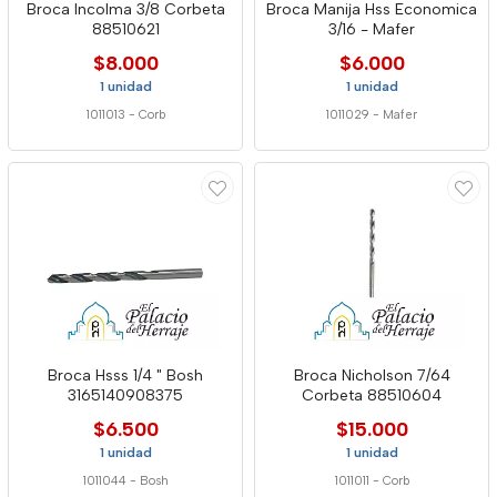
Broca Incolma 3/8 Corbeta
Broca Manija Hss Economica
88510621
3/16 - Mafer
$8.000
$6.000
1 unidad
1 unidad
1011013
-
Corb
1011029
-
Mafer
Broca Hsss 1/4 " Bosh
Broca Nicholson 7/64
3165140908375
Corbeta 88510604
$6.500
$15.000
1 unidad
1 unidad
1011044
-
Bosh
1011011
-
Corb