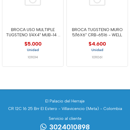
BROCA USO MULTIPLE
BROCA TUGSTENO MURO
TUGSTENO 1/4X4" MUB-14 -
5/16X6" CRB-6516 - WELL
WELL
$5.000
$4.600
Unidad
Unidad
1011014
1011061
El Palacio del Herraje
CR 12C 16 25 Brr El Estero - Villavicencio (Meta) - Colombia
Servicio al cliente
3024010898