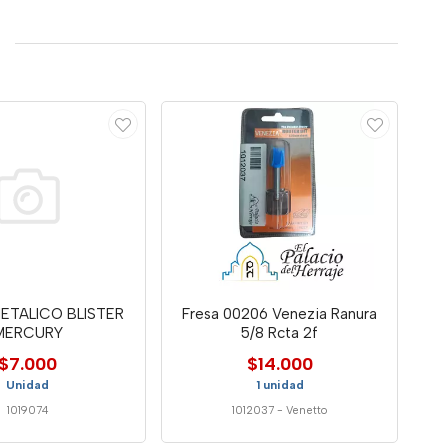
METALICO BLISTER
Fresa 00206 Venezia Ranura
MERCURY
5/8 Rcta 2f
$7.000
$14.000
Unidad
1 unidad
1019074
1012037
-
Venetto