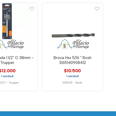
da 1.1/2" O 38mm -
Broca Hss 5/16 " Bosh
Trupper
3165140908412
$12.000
$10.500
1 unidad
1 unidad
1037
-
Trupper
1011045
-
Bosh