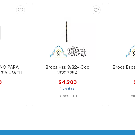
NO PARA
Broca Hss 3/32- Cod
Broca Espa
-316 - WELL
18207254
0
$4.300
1 unidad
1011035
-
UT
101