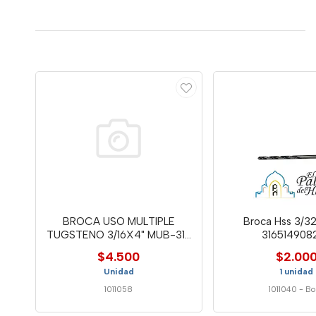
BROCA USO MULTIPLE
Broca Hss 3/32
TUGSTENO 3/16X4" MUB-316
316514908
- WELL
$4.500
$2.00
Unidad
1 unidad
1011058
1011040
-
Bo