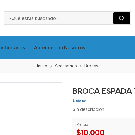
BROCA ESPADA 1/2 PARA MADERA - WELL WD12
ontáctanos
Aprende con Nosotros
Inicio
Accesorios
Brocas
BROCA ESPADA 1
Unidad
Sin descripción
Precio
$10.000