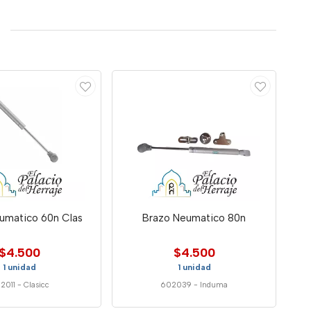
umatico 60n Clas
Brazo Neumatico 80n
$4.500
$4.500
1 unidad
1 unidad
2011
-
Clasicc
602039
-
Induma