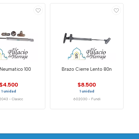
 Neumatico 100
Brazo Cierre Lento 80n
$4.500
$8.500
1 unidad
1 unidad
2043
-
Clasicc
602030
-
Fundi