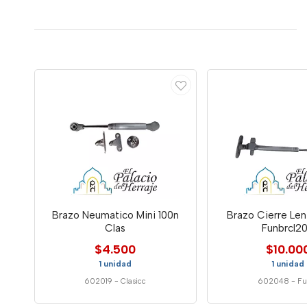
Brazo Neumatico Mini 100n
Brazo Cierre Le
Clas
Funbrcl2
$4.500
$10.00
1 unidad
1 unidad
602019
-
Clasicc
602048
-
Fu