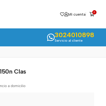
0
Mi cuenta
3024010898
Servicio al cliente
150n Clas
encio a domicilio