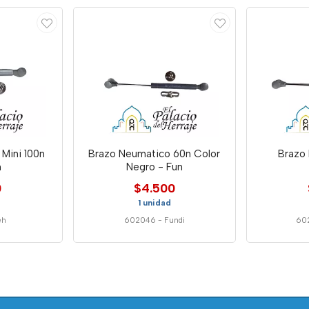
Mini 100n
Brazo Neumatico 60n Color
Brazo
h
Negro - Fun
0
$4.500
1 unidad
eh
602046
-
Fundi
60