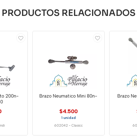
PRODUCTOS RELACIONADOS
nto 200n-
Brazo Neumatico Mini 80n-
Brazo Ne
00
0
$4.500
1 unidad
ndi
602042
-
Clasicc
60