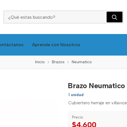
Brazo Neumatico 150n Clas
ontáctanos
Aprende con Nosotros
Inicio
Brazos
Neumatico
Brazo Neumatico 
1 unidad
Cubiertero herraje en villavic
Precio
$4.600