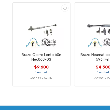
Brazo Cierre Lento 60n
Brazo Neumatico 
Hec060-03
5961 Fe
$9.600
$4.50
1 unidad
1 unidad
602022
-
Mobile
602021
-
F