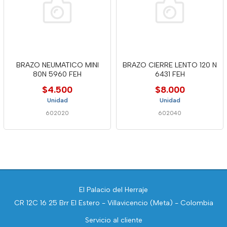
BRAZO NEUMATICO MINI
BRAZO CIERRE LENTO 120 N
80N 5960 FEH
6431 FEH
$4.500
$8.000
Unidad
Unidad
602020
602040
El Palacio del Herraje
CR 12C 16 25 Brr El Estero - Villavicencio (Meta) - Colombia
Servicio al cliente