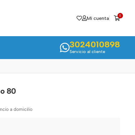
0
Mi cuenta
3024010898
Servicio al cliente
to 80
encio a domicilio