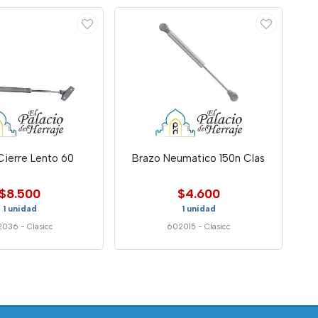
Cierre Lento 60
Brazo Neumatico 150n Clas
$8.500
$4.600
1 unidad
1 unidad
2036
-
Clasicc
602015
-
Clasicc