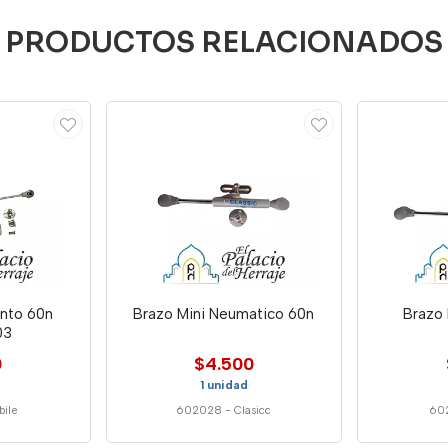
PRODUCTOS RELACIONADOS
ento 60n
Brazo Mini Neumatico 60n
Brazo
03
0
$4.500
1 unidad
bile
602028
-
Clasicc
60