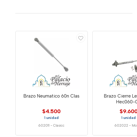
Brazo Neumatico 60n Clas
Brazo Cierre L
Hec060-
$4.500
$9.60
1 unidad
1 unidad
602011
-
Clasicc
602022
-
Mo