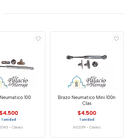
 Neumatico 100
Brazo Neumatico Mini 100n
Clas
$4.500
$4.500
1 unidad
1 unidad
2043
-
Clasicc
602019
-
Clasicc