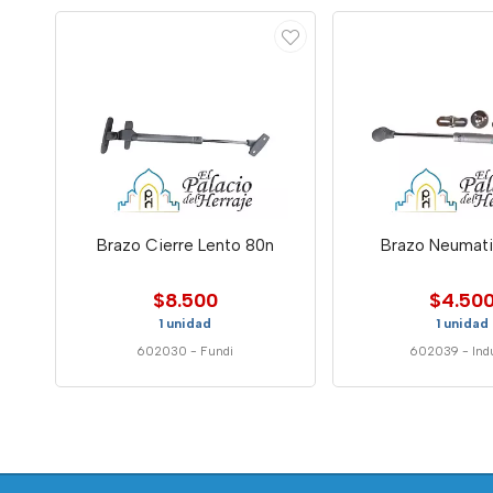
Brazo Cierre Lento 80n
Brazo Neumati
$8.500
$4.50
1 unidad
1 unidad
602030
-
Fundi
602039
-
In