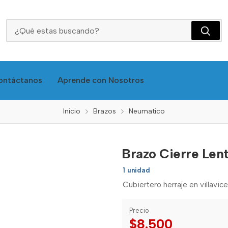
Brazo Cierre Lento 80
ontáctanos
Aprende con Nosotros
Inicio
Brazos
Neumatico
Brazo Cierre Len
1 unidad
Cubiertero herraje en villavic
Precio
$8.500