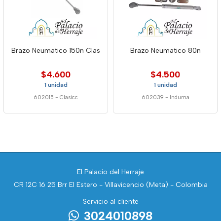
Brazo Neumatico 150n Clas
Brazo Neumatico 80n
$4.600
$4.500
1 unidad
1 unidad
602015
-
Clasicc
602039
-
Induma
El Palacio del Herraje
CR 12C 16 25 Brr El Estero - Villavicencio (Meta) - Colombia
Servicio al cliente
3024010898