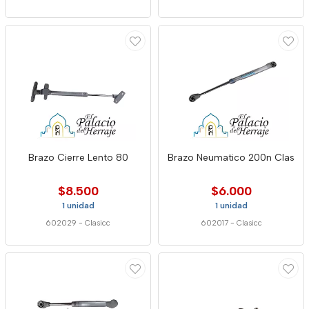
Brazo Cierre Lento 80
Brazo Neumatico 200n Clas
$8.500
$6.000
1 unidad
1 unidad
602029
-
Clasicc
602017
-
Clasicc