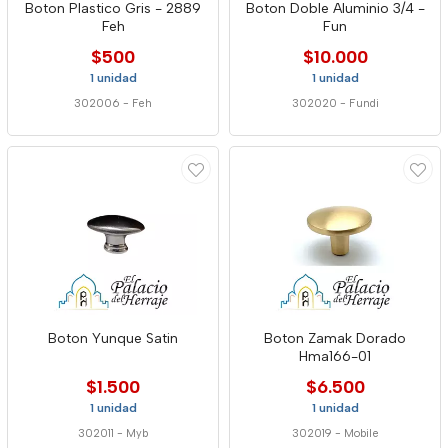
Boton Plastico Gris - 2889
Boton Doble Aluminio 3/4 -
Feh
Fun
$500
$10.000
1 unidad
1 unidad
302006
-
Feh
302020
-
Fundi
Boton Yunque Satin
Boton Zamak Dorado
Hma166-01
$1.500
$6.500
1 unidad
1 unidad
302011
-
Myb
302019
-
Mobile