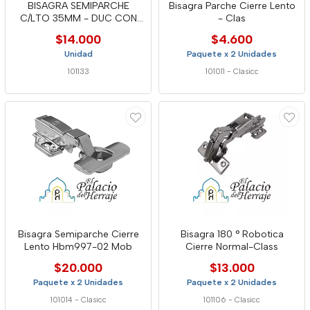
BISAGRA SEMIPARCHE
Bisagra Parche Cierre Lento
C/LTO 35MM - DUC CON
- Clas
TAPA Y CLI
$14.000
$4.600
Unidad
Paquete x 2 Unidades
101133
101011
-
Clasicc
Bisagra Semiparche Cierre
Bisagra 180 ° Robotica
Lento Hbm997-02 Mob
Cierre Normal-Class
$20.000
$13.000
Paquete x 2 Unidades
Paquete x 2 Unidades
101014
-
Clasicc
101106
-
Clasicc