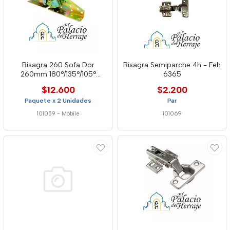
Bisagra 260 Sofa Dor
Bisagra Semiparche 4h - Feh
260mm 180°/135°/105°
6365
Hbs260
$12.600
$2.200
Paquete x 2 Unidades
Par
101059
-
Mobile
101069