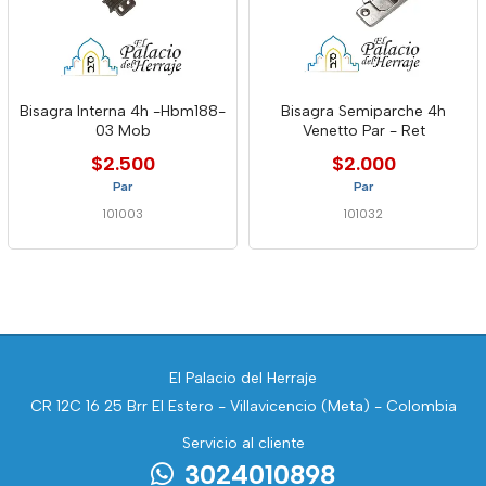
Bisagra Interna 4h -Hbm188-
Bisagra Semiparche 4h
03 Mob
Venetto Par - Ret
$2.500
$2.000
Par
Par
101003
101032
El Palacio del Herraje
CR 12C 16 25 Brr El Estero - Villavicencio (Meta) - Colombia
Servicio al cliente
3024010898