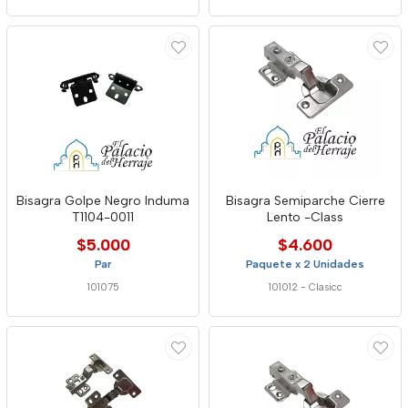
Bisagra Golpe Negro Induma
Bisagra Semiparche Cierre
T1104-0011
Lento -Class
$5.000
$4.600
Par
Paquete x 2 Unidades
101075
101012
-
Clasicc