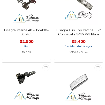
Bisagra Interna 4h -Hbm188-
Bisagra Clip Top Parche 107°
03 Mob
Con Muelle 3439793 Blum
$2.500
$8.400
Par
1 unidad de bisagra
101003
101043
-
Blum