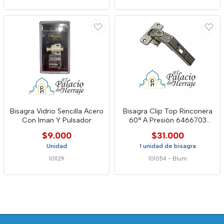
Bisagra Vidrio Sencilla Acero
Bisagra Clip Top Rinconera
Con Iman Y Pulsador
60° A Presión 6466703
blum
$9.000
$31.000
Unidad
1 unidad de bisagra
101129
101054
-
Blum