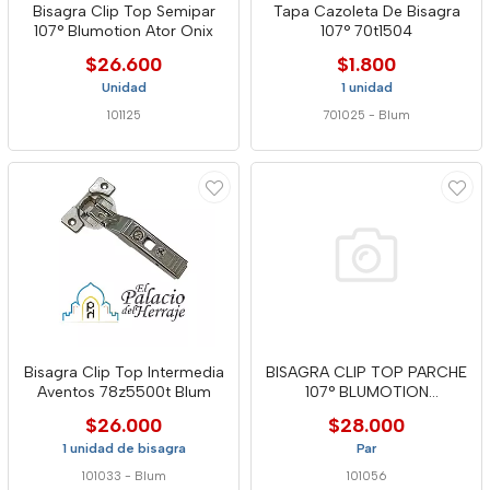
Bisagra Clip Top Semipar
Tapa Cazoleta De Bisagra
107° Blumotion Ator Onix
107° 70t1504
$26.600
$1.800
Unidad
1 unidad
101125
701025
-
Blum
Bisagra Clip Top Intermedia
BISAGRA CLIP TOP PARCHE
Aventos 78z5500t Blum
107° BLUMOTION
TAR4797498
$26.000
$28.000
1 unidad de bisagra
Par
101033
-
Blum
101056