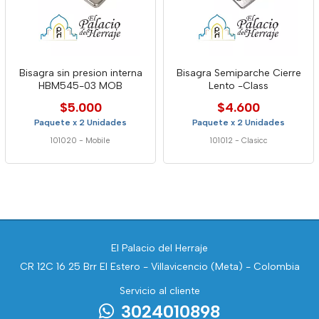
Bisagra sin presion interna
Bisagra Semiparche Cierre
HBM545-03 MOB
Lento -Class
$5.000
$4.600
Paquete x 2 Unidades
Paquete x 2 Unidades
101020
-
Mobile
101012
-
Clasicc
El Palacio del Herraje
CR 12C 16 25 Brr El Estero - Villavicencio (Meta) - Colombia
Servicio al cliente
3024010898