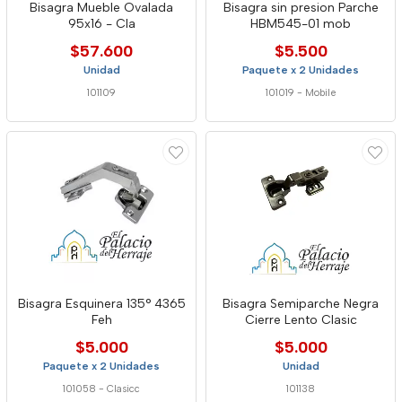
Bisagra Mueble Ovalada
Bisagra sin presion Parche
95x16 - Cla
HBM545-01 mob
$57.600
$5.500
Unidad
Paquete x 2 Unidades
101109
101019
-
Mobile
Bisagra Esquinera 135° 4365
Bisagra Semiparche Negra
Feh
Cierre Lento Clasic
$5.000
$5.000
Paquete x 2 Unidades
Unidad
101058
-
Clasicc
101138