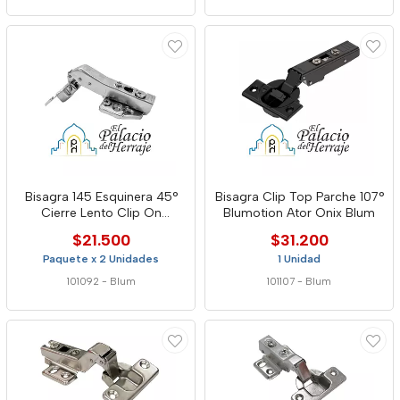
Bisagra 145 Esquinera 45°
Bisagra Clip Top Parche 107°
Cierre Lento Clip On
Blumotion Ator Onix Blum
Hbm145-0 Mob
$21.500
$31.200
Paquete x 2 Unidades
1 Unidad
101092
-
Blum
101107
-
Blum