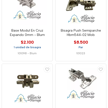
Base Modul En Cruz
Bisagra Push Semiparche
Expando 0mm - Blum
Hbm544-02 Mob
$2.100
$8.500
1 unidad de bisagra
Par
101098
-
Blum
101023