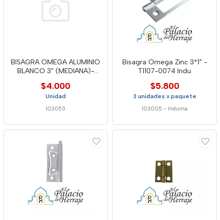
BISAGRA OMEGA ALUMINIO
Bisagra Omega Zinc 3*1" -
BLANCO 3" (MEDIANA)-
T1107-0074 Indu
MDA
$4.000
$5.800
Unidad
3 unidades x paquete
103053
103005
-
Induma