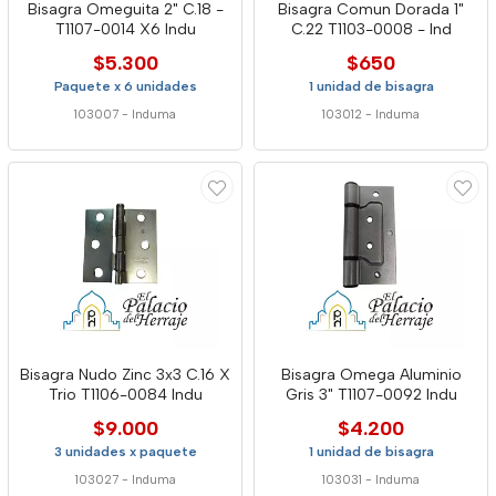
Bisagra Omeguita 2" C.18 -
Bisagra Comun Dorada 1"
T1107-0014 X6 Indu
C.22 T1103-0008 - Ind
$5.300
$650
Paquete x 6 unidades
1 unidad de bisagra
103007
-
Induma
103012
-
Induma
Bisagra Nudo Zinc 3x3 C.16 X
Bisagra Omega Aluminio
Trio T1106-0084 Indu
Gris 3" T1107-0092 Indu
$9.000
$4.200
3 unidades x paquete
1 unidad de bisagra
103027
-
Induma
103031
-
Induma