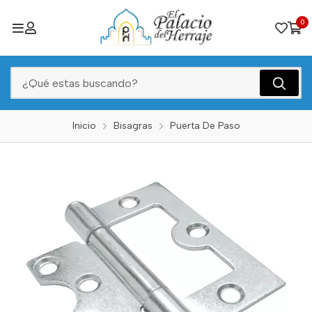
0
Inicio
Bisagras
Puerta De Paso