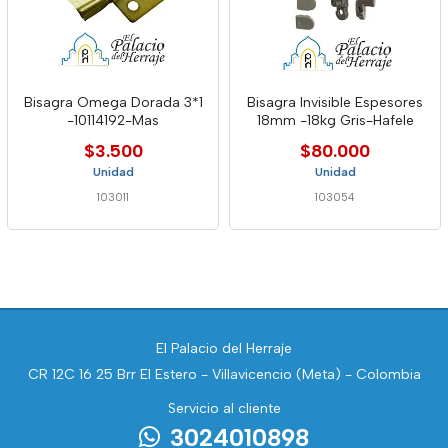
Bisagra Omega Dorada 3*1
Bisagra Invisible Espesores
-10114192-Mas
18mm -18kg Gris-Hafele
$3.500
$80.000
Unidad
Unidad
103011
103054
El Palacio del Herraje
CR 12C 16 25 Brr El Estero - Villavicencio (Meta) - Colombia
Servicio al cliente
3024010898