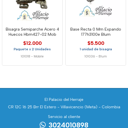
Bisagra Semiparche Acero 4
Base Recta 0 Mm Expando
Huecos Hbm427-02 Mob
177h3100e Blum
$12.000
$5.500
Paquete x 2 Unidades
1 unidad de bisagra
101018
-
Mobile
101036
-
Blum
El Palacio del Herraje
CR 12C 16 25 Brr El Estero - Villavicencio (Meta) - Colombia
Servicio al cliente
3024010898