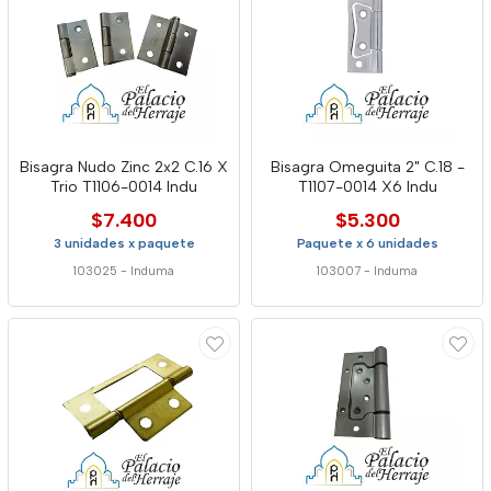
Bisagra Nudo Zinc 2x2 C.16 X
Bisagra Omeguita 2" C.18 -
Trio T1106-0014 Indu
T1107-0014 X6 Indu
$7.400
$5.300
3 unidades x paquete
Paquete x 6 unidades
103025
-
Induma
103007
-
Induma