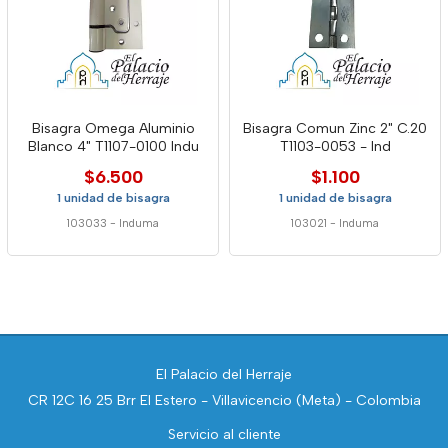
Bisagra Omega Aluminio
Bisagra Comun Zinc 2" C.20
Blanco 4" T1107-0100 Indu
T1103-0053 - Ind
$6.500
$1.100
1 unidad de bisagra
1 unidad de bisagra
103033
-
Induma
103021
-
Induma
El Palacio del Herraje
CR 12C 16 25 Brr El Estero - Villavicencio (Meta) - Colombia
Servicio al cliente