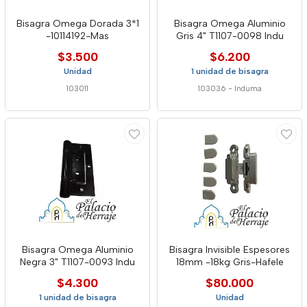
Bisagra Omega Dorada 3*1
Bisagra Omega Aluminio
-10114192-Mas
Gris 4" T1107-0098 Indu
$3.500
$6.200
Unidad
1 unidad de bisagra
103011
103036
-
Induma
Bisagra Omega Aluminio
Bisagra Invisible Espesores
Negra 3" T1107-0093 Indu
18mm -18kg Gris-Hafele
$4.300
$80.000
1 unidad de bisagra
Unidad