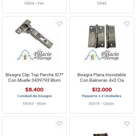
101104
-
Feh
101145
Bisagra Clip Top Parche 107°
Bisagra Plana Inoxidable
Con Muelle 3439793 Blum
Con Balineras 4x3 Cla
$8.400
$12.000
1 unidad de bisagra
Paquete x 2 Unidades
101043
-
Blum
101074
-
Clasicc