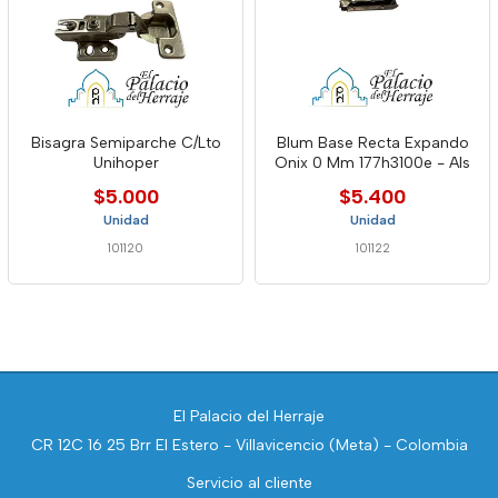
Bisagra Semiparche C/Lto
Blum Base Recta Expando
Unihoper
Onix 0 Mm 177h3100e - Als
$5.000
$5.400
Unidad
Unidad
101120
101122
El Palacio del Herraje
CR 12C 16 25 Brr El Estero - Villavicencio (Meta) - Colombia
Servicio al cliente