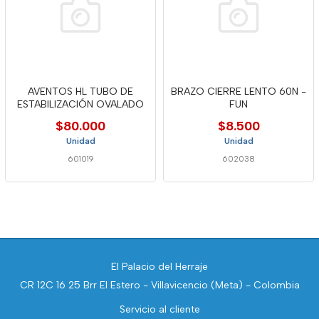
AVENTOS HL TUBO DE
BRAZO CIERRE LENTO 60N -
ESTABILIZACIÓN OVALADO
FUN
$80.000
$8.500
Unidad
Unidad
601019
602038
El Palacio del Herraje
CR 12C 16 25 Brr El Estero - Villavicencio (Meta) - Colombia
Servicio al cliente