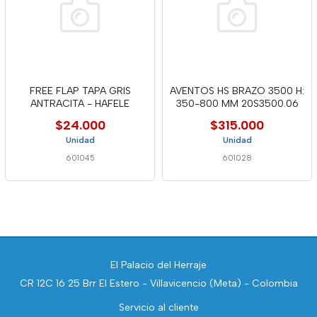
FREE FLAP TAPA GRIS
AVENTOS HS BRAZO 3500 H:
ANTRACITA - HAFELE
350-800 MM 20S3500.06
$24.000
$315.000
Unidad
Unidad
601045
601028
El Palacio del Herraje
CR 12C 16 25 Brr El Estero - Villavicencio (Meta) - Colombia
Servicio al cliente