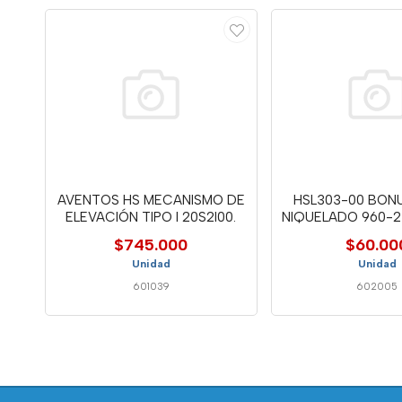
AVENTOS HS MECANISMO DE
HSL303-00 BONU
ELEVACIÓN TIPO I 20S2I00.
NIQUELADO 960-
AL
$745.000
$60.00
Unidad
Unidad
601039
602005