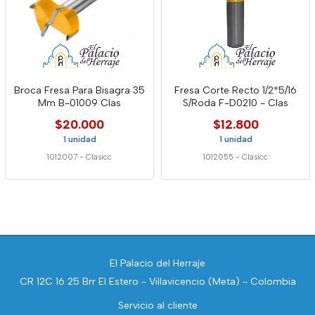
Broca Fresa Para Bisagra 35
Fresa Corte Recto 1/2*5/16
Mm B-01009 Clas
S/Roda F-D0210 - Clas
$20.000
$12.800
1 unidad
1 unidad
1012007
-
Clasicc
1012055
-
Clasicc
El Palacio del Herraje
CR 12C 16 25 Brr El Estero - Villavicencio (Meta) - Colombia
Servicio al cliente