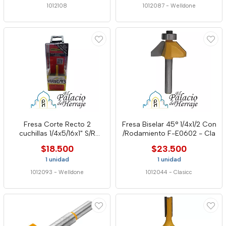
1012108
1012087
-
Welldone
Fresa Corte Recto 2
Fresa Biselar 45° 1/4x1/2 Con
cuchillas 1/4x5/16x1" S/R
/Rodamiento F-E0602 - Cla
12439 - Well
$18.500
$23.500
1 unidad
1 unidad
1012093
-
Welldone
1012044
-
Clasicc