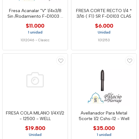
Fresa Acanalar "V" 1/4x3/8
FRESA CORTE RECTO 1/4 *
Sin /Rodamiento F-D1003 -
3/16 ( F1) SR F-D0103 CLAS
Cla
$11.000
$6.000
1 unidad
Unidad
1012046
-
Clasicc
1012153
FRESA COLA MILANO 1/4X1/2
Avellanador Para Metal
- 12500 - WELL
5corte 1/2 Cshs-12 - Well
$19.800
$35.000
Unidad
1 unidad