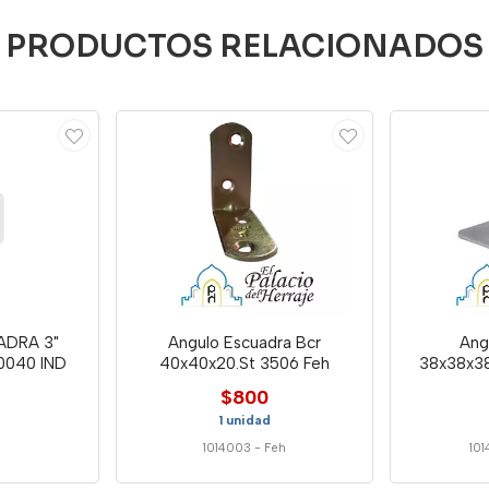
PRODUCTOS RELACIONADOS
DRA 3"
Angulo Escuadra Bcr
Ang
0040 IND
40x40x20.St 3506 Feh
38x38x38
$800
1 unidad
1014003
-
Feh
101