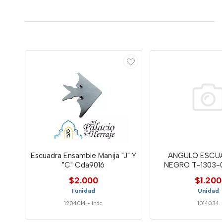
Escuadra Ensamble Manija "J" Y
ANGULO ESCUA
"C" Cda9016
NEGRO T-1303-
$2.000
$1.200
1 unidad
Unidad
1204014
-
Indc
1014034