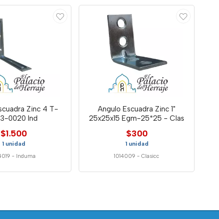
scuadra Zinc 4 T-
Angulo Escuadra Zinc 1"
03-0020 Ind
25x25x15 Egm-25*25 - Clas
$1.500
$300
1 unidad
1 unidad
4019
-
Induma
1014009
-
Clasicc