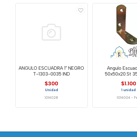
ANGULO ESCUADRA 1" NEGRO
Angulo Escuad
T-1303-0035 IND
50x50x20.St 3
$300
$1.100
Unidad
1 unidad
1014028
1014004
-
F