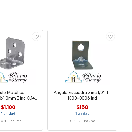
ulo Metálico
Angulo Escuadra Zinc 1/2" T-
x1,8mm Zinc C.14
1303-0006 Ind
Induma
$1.100
$150
1 unidad
1 unidad
4014
-
Induma
1014017
-
Induma