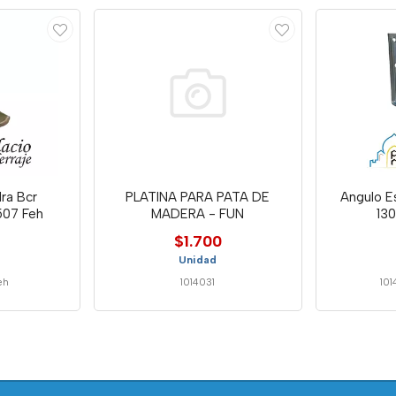
ra Bcr
PLATINA PARA PATA DE
Angulo E
507 Feh
MADERA - FUN
13
$1.700
Unidad
eh
1014031
101