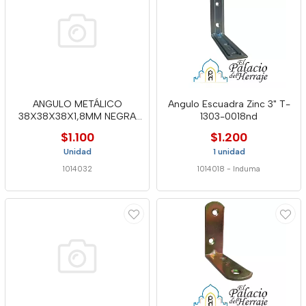
ANGULO METÁLICO
Angulo Escuadra Zinc 3" T-
38X38X38X1,8MM NEGRA
1303-0018nd
C.14 INDUMA
$1.100
$1.200
Unidad
1 unidad
1014032
1014018
-
Induma