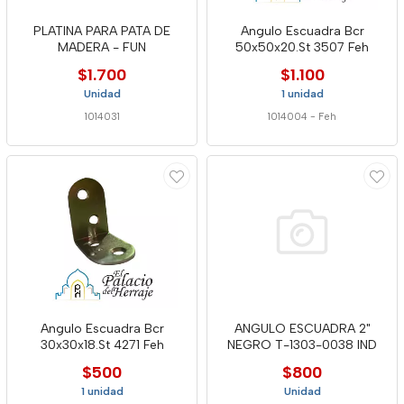
PLATINA PARA PATA DE
Angulo Escuadra Bcr
MADERA - FUN
50x50x20.St 3507 Feh
$1.700
$1.100
Unidad
1 unidad
1014031
1014004
-
Feh
Angulo Escuadra Bcr
ANGULO ESCUADRA 2"
30x30x18.St 4271 Feh
NEGRO T-1303-0038 IND
$500
$800
1 unidad
Unidad