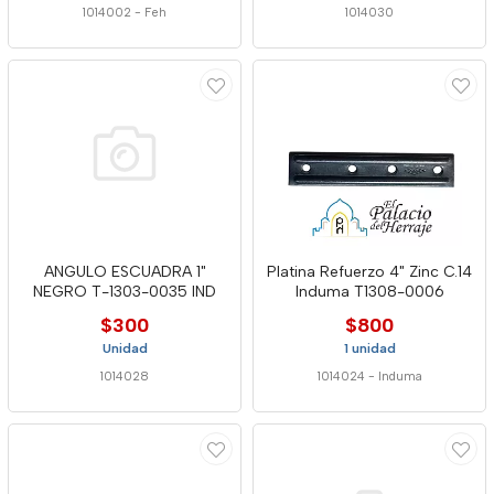
1014002
-
Feh
1014030
ANGULO ESCUADRA 1"
Platina Refuerzo 4" Zinc C.14
NEGRO T-1303-0035 IND
Induma T1308-0006
$300
$800
Unidad
1 unidad
1014028
1014024
-
Induma