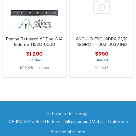
Platina Refuerzo 6" Zinc C.14
ANGULO ESCUADRA 2.1/2"
Induma T1308-0008
NEGRO T-1303-0039 IND
$1.200
$950
1 unidad
Unidad
1014025
-
Induma
1014033
El Palacio del Herraje
CR 12C 16 25 Brr El Estero - Villavicencio (Meta) - Colombia
Servicio al cliente