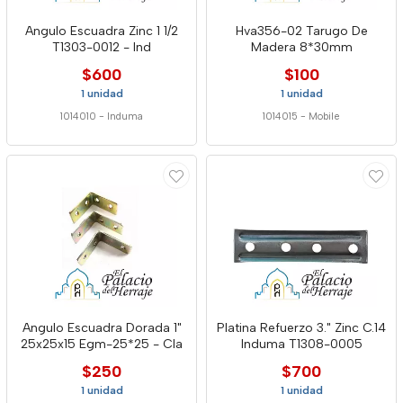
Angulo Escuadra Zinc 1 1/2
Hva356-02 Tarugo De
T1303-0012 - Ind
Madera 8*30mm
$600
$100
1 unidad
1 unidad
1014010
-
Induma
1014015
-
Mobile
Angulo Escuadra Dorada 1"
Platina Refuerzo 3." Zinc C.14
25x25x15 Egm-25*25 - Cla
Induma T1308-0005
$250
$700
1 unidad
1 unidad