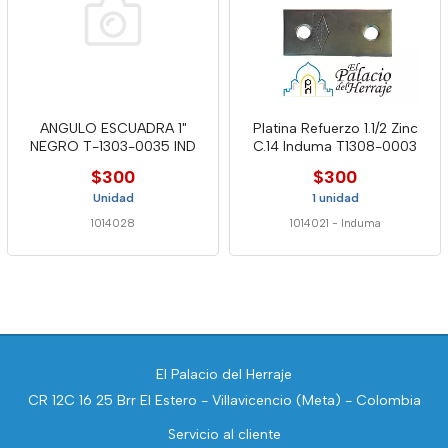
ANGULO ESCUADRA 1"
Platina Refuerzo 1.1/2 Zinc
NEGRO T-1303-0035 IND
C.14 Induma T1308-0003
$300
$300
Unidad
1 unidad
1014028
1014021
-
Induma
El Palacio del Herraje
CR 12C 16 25 Brr El Estero - Villavicencio (Meta) - Colombia
Servicio al cliente