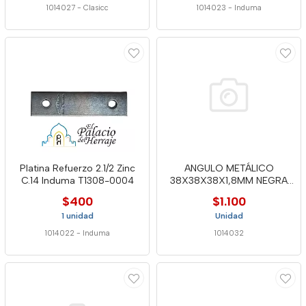
1014027
-
Clasicc
1014023
-
Induma
Platina Refuerzo 2.1/2 Zinc
ANGULO METÁLICO
C.14 Induma T1308-0004
38X38X38X1,8MM NEGRA
C.14 INDUMA
$400
$1.100
1 unidad
Unidad
1014022
-
Induma
1014032