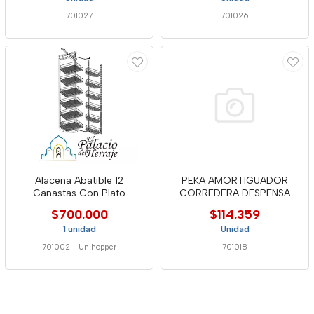
701027
701026
Alacena Abatible 12
PEKA AMORTIGUADOR
Canastas Con Plato
CORREDERA DESPENSA
45*180*50kptj022f
SOFTSTOPP PRO
$700.000
$114.359
1 unidad
Unidad
701002
-
Unihopper
701018