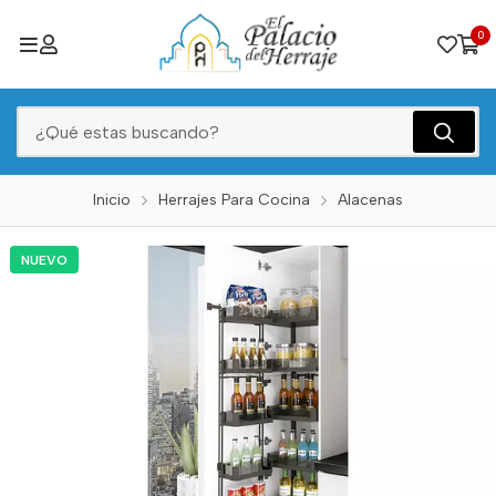
0
Inicio
Herrajes Para Cocina
Alacenas
NUEVO