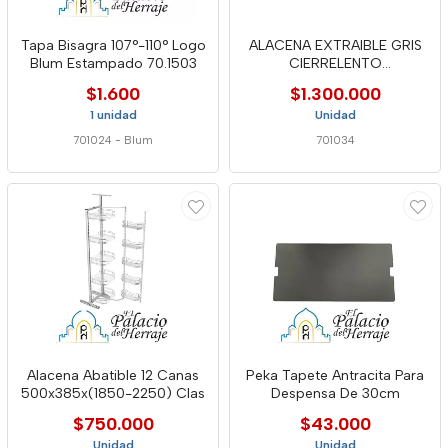
Tapa Bisagra 107°-110° Logo
ALACENA EXTRAIBLE GRIS
Blum Estampado 70.1503
CIERRELENTO
345X490X1870 GM
$1.600
$1.300.000
1 unidad
Unidad
701024
-
Blum
701034
Alacena Abatible 12 Canas
Peka Tapete Antracita Para
500x385x(1850-2250) Clas
Despensa De 30cm
$750.000
$43.000
Unidad
Unidad