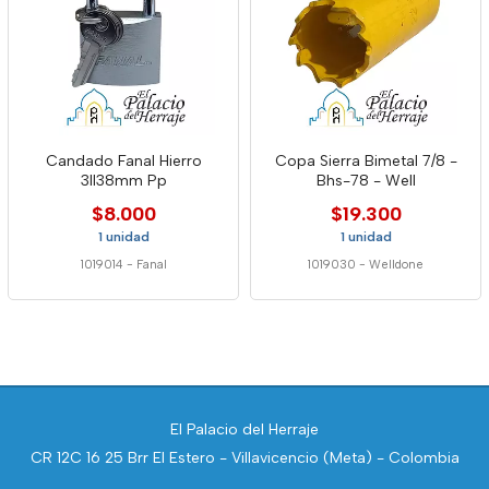
Candado Fanal Hierro
Copa Sierra Bimetal 7/8 -
3ll38mm Pp
Bhs-78 - Well
$8.000
$19.300
1 unidad
1 unidad
1019014
-
Fanal
1019030
-
Welldone
El Palacio del Herraje
CR 12C 16 25 Brr El Estero - Villavicencio (Meta) - Colombia