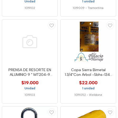
Unidad
1 unidad
1019102
1019009
-
Tramontina
PRENSA DE RESORTE EN
Copa Sierra Bimetal
ALUMINIO 9 " MT204-9
1.3/4"Con Arbol -Sbhs-134-
WELL
Well
$19.000
$22.000
Unidad
1 unidad
1019103
1019052
-
Welldone